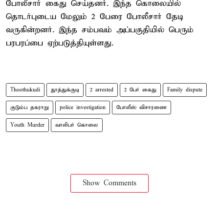
போலீசார் கைது செய்தனர். இந்த கொலையில்
தொடர்புடைய மேலும் 2 பேரை போலீசார் தேடி
வருகின்றனர். இந்த சம்பவம் அப்பகுதியில் பெரும்
பரபரப்பை ஏற்படுத்தியுள்ளது.
Thoothukudi
தூத்துக்குடி
2 arrested
2 பேர் கைது
Family dispute
குடும்ப தகராறு
police investigation
போலீஸ் விசாரணை
Youth Murder
வாலிபர் கொலை
Show Comments