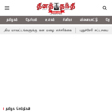
தமிழகம்
தேசியம்
உலகம்
சினிமா
விளையாட்டு
ஜோத
டங்களுக்கு கன மழை எச்சரிக்கை
புதுச்சேரி சட்டசபையில் வரும் 24ம
தமிழக செய்திகள்