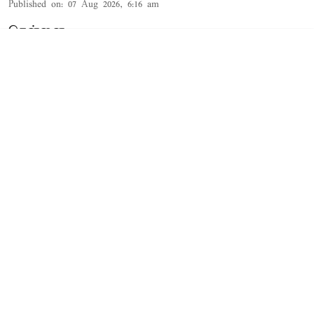
Published on
:
07 Aug 2026, 6:16 am
சென்னை,
தமிழக முதல்-அமைச்சர் விஜய் மற்றும் அவரது
மனைவி சங்கீதா தொடர்பான விவாகரத்து வழக்கு
செங்கல்பட்டு கோர்ட்டில் விசாரணையில் உள்ளது.
விவாகரத்து கோரி மனு
த.வெ.க. தலைவரும், தமிழக முதல்-
அமைச்சருமான விஜய்க்கும், அவரது மனைவி
சங்கீதாவுக்கும் இடையே கருத்து வேறுபாடு
ஏற்பட்டதாக கூறப்பட்டநிலையில், சங்கீதா,
விவாகரத்து கோரி செங்கல்பட்டு குடும்ப நல
கோர்ட்டில் மனு தாக்கல் செய்தார்.
Read More