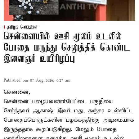
தமிழக செய்திகள்
சென்னையில் ஊசி மூலம் உடலில்
போதை மருந்து செலுத்திக் கொண்ட
இளைஞர் உயிரிழப்பு
Published on
:
07 Aug 2026, 6:27 am
சென்னை,
சென்னை பழையவனார்பேட்டை பகுதியை
சேர்ந்தவர் ஆகாஷ். இவர் மது, கஞ்சா உள்ளிட்ட
போதைப்பொருட்களின் பழக்கத்திற்கு அடிமையாக
இருந்ததாக கூறப்படுகிறது. மேலும் போதை
மாத்திரைகளை கரைத்து ஊசி மூலம் உடலில்