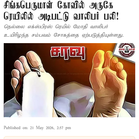
சிங்கபெருமாள் கோவில் அருகே
ரெயிலில் அடிபட்டு வாலிபர் பலி!
நெல்லை எக்ஸ்பிரஸ் ரெயில் மோதி வாலிபர்
உயிரிழந்த சம்பவம் சோகத்தை ஏற்படுத்தியுள்ளது.
Published on
:
21 May 2026, 2:57 pm