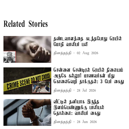
Related Stories
தண்டவாளத்தை கடந்தபோது ரெயில்
மோதி வாலிபர் பலி
தினத்தந்தி
02 Aug 2026
சென்னை சென்டிரல் ரெயில் நிலையம்
அருகே கல்லூரி மாணவர்கள் மீது
கொலைவெறி தாக்குதல்: 3 பேர் கைது
தினத்தந்தி
28 Jul 2026
வீட்டில் தனியாக இருந்த
இளம்பெண்ணுக்கு பாலியல்
தொல்லை: வாலிபர் கைது
தினத்தந்தி
28 Jun 2026