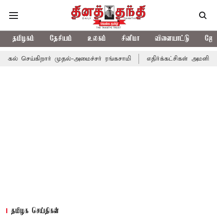
தமிழகம்
தேசியம்
உலகம்
சினிமா
விளையாட்டு
ஜோத
க்கல் செய்கிறார் முதல்-அமைச்சர் ரங்கசாமி
எதிர்க்கட்சிகள் அமளி:
தமிழக செய்திகள்