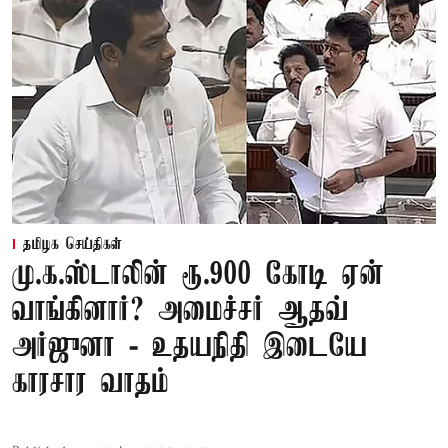
தமிழக செய்திகள்
மு.க.ஸ்டாலின் ரூ.900 கோடி ஏன்
வாங்கினார்? அமைச்சர் ஆதவ்
அர்ஜுனா - உதயநிதி இடையே
காரசார வாதம்