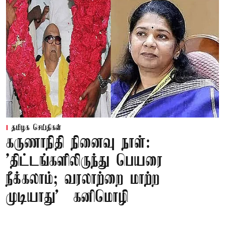
தமிழக செய்திகள்
கருணாநிதி நினைவு நாள்:
'திட்டங்களிலிருந்து பெயரை
நீக்கலாம்; வரலாற்றை மாற்ற
முடியாது' – கனிமொழி