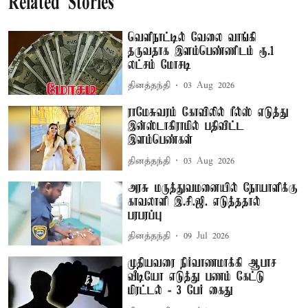
Related Stories
வெளிநாட்டில் வேலை வாங்கி
தருவதாக இளம்பெண்ணிடம் ரூ.1
லட்சம் மோசடி
தினத்தந்தி
03 Aug 2026
ராமேசுவரம் கோவிலில் ரீல்ஸ் எடுத்து
இன்ஸ்டாகிராமில் பதிவிட்ட
இளம்பெண்கள்
தினத்தந்தி
03 Aug 2026
அரசு மருத்துவமனையில் நோயாளிக்கு
காவலாளி இ.சி.ஜி. எடுத்ததால்
பரபரப்பு
தினத்தந்தி
09 Jul 2026
முதியவரை நிர்வாணமாக்கி ஆபாச
வீடியோ எடுத்து பணம் கேட்டு
மிரட்டல் - 3 பேர் கைது