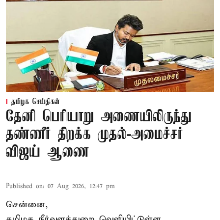
தமிழக செய்திகள்
தேனி பெரியாறு அணையிலிருந்து
தண்ணீர் திறக்க முதல்-அமைச்சர்
விஜய் ஆணை
Published on
:
07 Aug 2026, 12:47 pm
சென்னை,
தமிழக நீர்வளத்துறை வெளியிட்டுள்ள