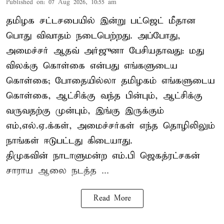
Published on
:
07 Aug 2026, 10:55 am
தமிழக சட்டசபையில் இன்று பட்ஜெட் மீதான
பொது விவாதம் நடைபெற்றது. அப்போது,
அமைச்சர் ஆதவ் அர்ஜுனா பேசியதாவது: மது
விலக்கு கொள்கை என்பது எங்களுடைய
கொள்கை; போதையில்லா தமிழகம் எங்களுடைய
கொள்கை, ஆட்சிக்கு வந்த பின்பும், ஆட்சிக்கு
வருவதற்கு முன்பும், இங்கு இருக்கும்
எம்,எல்.ஏ.க்கள், அமைச்சர்கள் எந்த தொழிலிலும்
நாங்கள் ஈடுபட்டது கிடையாது.
திமுகவின் நாடாளுமன்ற எம்.பி ஜெகத்ரட்சகன்
சாராய ஆலை நடத்த ...
Read More