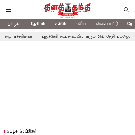
தமிழகம்
தேசியம்
உலகம்
சினிமா
விளையாட்டு
ஜோத
க்கை
புதுச்சேரி சட்டசபையில் வரும் 24ம் தேதி பட்ஜெட் தாக்கல் செய்
தமிழக செய்திகள்