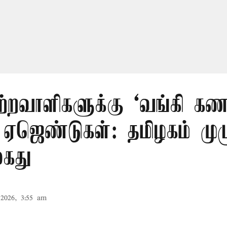
ற்றவாளிகளுக்கு ‘வங்கி கணக
 ஏஜெண்டுகள்: தமிழகம் முழ
கைது
2026, 3:55 am