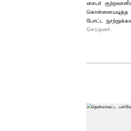
சைபர் குற்றவாள
கொள்ளையடித்த 
போட்ட நூற்றுக்
செய்தனர்.