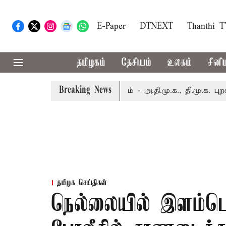
E-Paper
DTNEXT
Thanthi 
தமிழகம்
தேசியம்
உலகம்
சினி
Breaking News
 கட்சி எம்.பி.க்கள் கூட்டம் - அ.தி.மு.க., தி.மு.க. புறக்கணிப
தமிழக செய்திகள்
நெல்லையில் இளம்ப