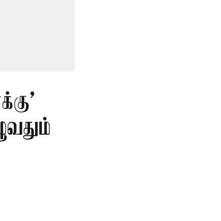
்கு’
ுவதும்