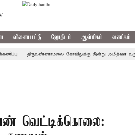
TV
மா
விளையாட்டு
ஜோதிடம்
ஆன்மிகம்
வணிகம்
்பு
திருவண்ணாமலை கோவிலுக்கு இன்று அமித்ஷா வருகை: 3 அட
ெண் வெட்டிக்கொலை: