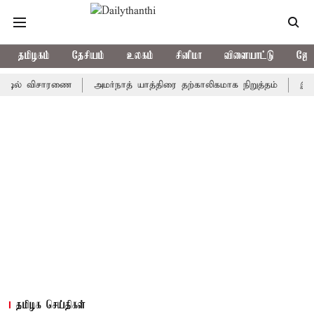
தமிழகம்
தேசியம்
உலகம்
சினிமா
விளையாட்டு
ஜோத
் விசாரணை
அமர்நாத் யாத்திரை தற்காலிகமாக நிறுத்தம்
இமாச்சலத்த
தமிழக செய்திகள்