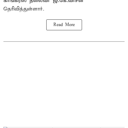
காங்கிரஸ் தலைவர் ஜி.கே.வாசன்
தெரிவித்துள்ளார்.
Read More