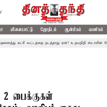
TV
மா
விளையாட்டு
ஜோதிடம்
ஆன்மிகம்
வணிகம்
 கட்சி கூட்டத்தை நடத்தாது ஏன்? உதயநிதி ஸ்டாலின் கேள்வி
ு 2 பைக்குகள்