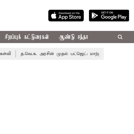
சிறப்புக் கட்டுரைகள்
ஆண்டு சந்தா
த.வெ.க. அரசின் முதல் பட்ஜெட்: மாற்றமா?, தடுமாற்றமா?
சட்