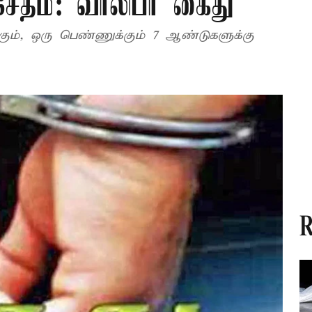
ேதம்: வாலிபர் கைது
க்கும், ஒரு பெண்ணுக்கும் 7 ஆண்டுகளுக்கு
R