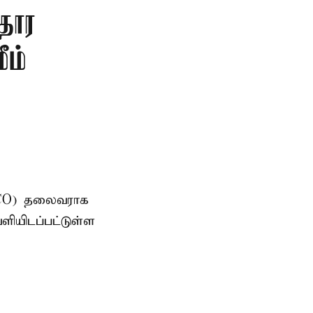
தார
ீம்
AMCO) தலைவராக
ளியிடப்பட்டுள்ள