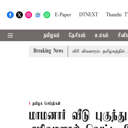
E-Paper
DTNEXT
Thanthi 
தமிழகம்
தேசியம்
உலகம்
சினி
Breaking News
மைச்சர் விஜய் உரை
காவிரி விவகாரம்: தமிழகத்தில் அனைத்து
தமிழக செய்திகள்
மாமனார் வீடு புகுந்த