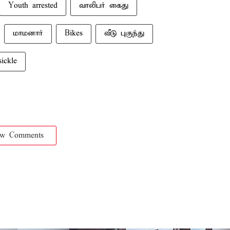
Youth arrested
வாலிபர் கைது
மாமனார்
Bikes
வீடு புகுந்து
sickle
ow Comments