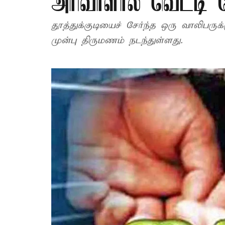
அரிவாளால் வெட்டி ச
தூத்துக்குடியைச் சேர்ந்த ஒரு வாலிபரு
முன்பு திருமணம் நடந்துள்ளது.