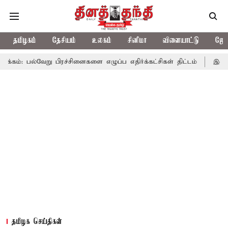
தமிழகம்
தேசியம்
உலகம்
சினிமா
விளையாட்டு
ஜோத
று பிரச்சினைகளை எழுப்ப எதிர்க்கட்சிகள் திட்டம்
இன்று கொட்டப்ப
தமிழக செய்திகள்