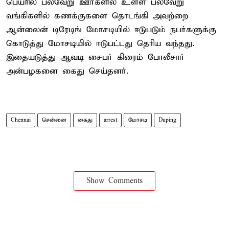
பெயரில் பல்வேறு ஊர்களில் உள்ள பல்வேறு
வங்கிகளில் கணக்குகளை தொடங்கி அவற்றை
ஆன்லைன் டிரேடிங் மோசடியில் ஈடுபடும் நபர்களுக்கு
கொடுத்து மோசடியில் ஈடுபட்டது தெரிய வந்தது.
இதையடுத்து ஆவடி சைபர் கிரைம் போலீசார்
அன்பழகனை கைது செய்தனர்.
Chennai
சென்னை
கைது
arrest
மோசடி
Duping
Show Comments