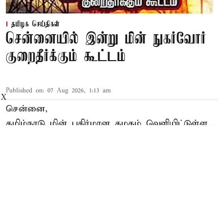
தமிழக செய்திகள்
சென்னையில் இன்று மின் நுகர்வோர்
குறைதீர்க்கும் கூட்டம்
Published on
:
07 Aug 2026, 1:13 am
X
சென்னை,
தமிழ்நாடு மின் பகிர்மான கழகம் வெளியிட்டுள்ள
செய்திக்குறிப்பில் தெரிவித்திருப்பதாவது;-
எழும்பூர், ஆவடி மற்றும் பெரம்பூர் கோட்டங்களில்
ஆகஸ்ட் 07 ஆம் தேதி (வெள்ளிக்கிழமை) காலை
11.00 மணிக்கு மின் நுகர்வோர் குறைதீர்க்கும்
கூட்டம்
எழும்பூர் கோட்டம்:
செயற்பொறியாளர் இ&ப/