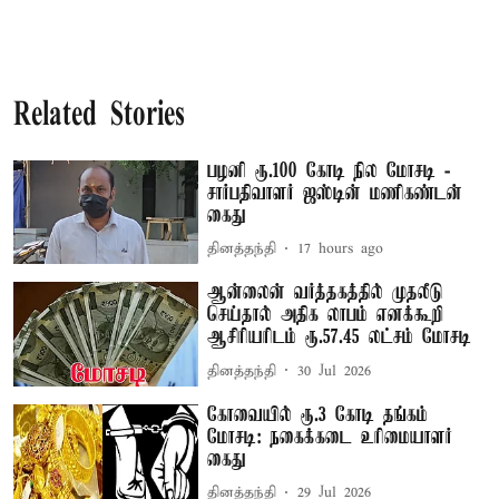
Related Stories
பழனி ரூ.100 கோடி நில மோசடி -
சார்பதிவாளர் ஜஸ்டின் மணிகண்டன்
கைது
தினத்தந்தி
17 hours ago
ஆன்லைன் வர்த்தகத்தில் முதலீடு
செய்தால் அதிக லாபம் எனக்கூறி
ஆசிரியரிடம் ரூ.57.45 லட்சம் மோசடி
தினத்தந்தி
30 Jul 2026
கோவையில் ரூ.3 கோடி தங்கம்
மோசடி: நகைக்கடை உரிமையாளர்
கைது
தினத்தந்தி
29 Jul 2026