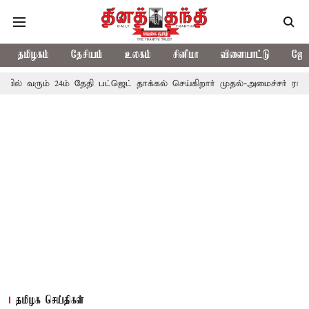
தமிழகம்
தேசியம்
உலகம்
சினிமா
விளையாட்டு
ஜோத
ம் 24ம் தேதி பட்ஜெட் தாக்கல் செய்கிறார் முதல்-அமைச்சர் ரங்கசாமி
தமிழக செய்திகள்