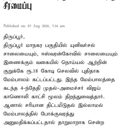
சீரமைப்பு
Published on
:
07 Aug 2026, 7:16 am
திருப்பூர்,
திருப்பூர் மாநகர பகுதியில் யுனிவர்சல்
சாலையையும், ஈஸ்வரன்கோவில் சாலையையும்
இணைக்கும் வகையில் நொய்யல் ஆற்றின்
குறுக்கே ரூ.18 கோடி செலவில் புதிதாக
மேம்பாலம் கட்டப்பட்டது. இந்த மேம்பாலத்தை
கடந்த 4-ந்தேதி முதல்-அமைச்சர் விஜய்
காணொலி காட்சி மூலம் திறந்துவைத்தார்.
ஆனால் சரியான திட்டமிடுதல் இல்லாமல்
மேம்பாலத்தில் போக்குவரத்து
அனுமதிக்கப்பட்டதால் தாறுமாறாக சென்ற