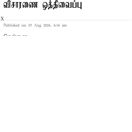
விசாரணை ஒத்திவைப்பு
X
Published on
:
07 Aug 2026, 6:16 am
சென்னை,
தமிழக முதல்-அமைச்சர் விஜய் மற்றும் அவரது
மனைவி சங்கீதா தொடர்பான விவாகரத்து வழக்கு
செங்கல்பட்டு கோர்ட்டில் விசாரணையில் உள்ளது.
விவாகரத்து கோரி மனு
த.வெ.க. தலைவரும், தமிழக முதல்-
அமைச்சருமான விஜய்க்கும், அவரது மனைவி
சங்கீதாவுக்கும் இடையே கருத்து வேறுபாடு
ஏற்பட்டதாக கூறப்பட்டநிலையில், சங்கீதா,
விவாகரத்து கோரி செங்கல்பட்டு குடும்ப நல
கோர்ட்டில் மனு தாக்கல் செய்தார்.