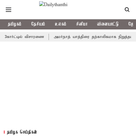
தமிழகம்
தேசியம்
உலகம்
சினிமா
விளையாட்டு
ஜோத
ர்ட்டில் விசாரணை
அமர்நாத் யாத்திரை தற்காலிகமாக நிறுத்தம்
இமா
தமிழக செய்திகள்