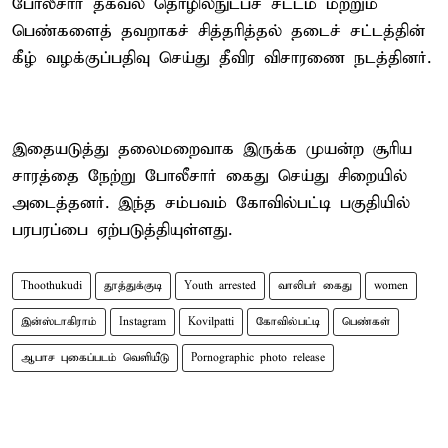
போலீசார் தகவல் தொழில்நுட்பச் சட்டம் மற்றும்
பெண்களைத் தவறாகச் சித்தரித்தல் தடைச் சட்டத்தின்
கீழ் வழக்குப்பதிவு செய்து தீவிர விசாரணை நடத்தினர்.
இதையடுத்து தலைமறைவாக இருக்க முயன்ற சூரிய
சாரத்தை நேற்று போலீசார் கைது செய்து சிறையில்
அடைத்தனர். இந்த சம்பவம் கோவில்பட்டி பகுதியில்
பரபரப்பை ஏற்படுத்தியுள்ளது.
Thoothukudi
தூத்துக்குடி
Youth arrested
வாலிபர் கைது
women
இன்ஸ்டாகிராம்
Instagram
Kovilpatti
கோவில்பட்டி
பெண்கள்
ஆபாச புகைப்படம் வெளியீடு
Pornographic photo release