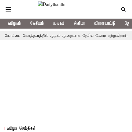
தமிழகம்
தேசியம்
உலகம்
சினிமா
விளையாட்டு
ஜோத
ோட்டை கொத்தளத்தில் முதல் முறையாக தேசிய கொடி ஏற்றுகிறார், முதல்-அம
தமிழக செய்திகள்