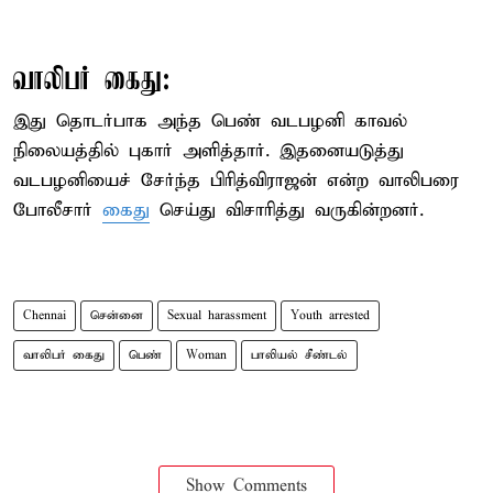
வாலிபர் கைது:
இது தொடர்பாக அந்த பெண் வடபழனி காவல்
நிலையத்தில் புகார் அளித்தார். இதனையடுத்து
வடபழனியைச் சேர்ந்த பிரித்விராஜன் என்ற வாலிபரை
போலீசார்
கைது
செய்து விசாரித்து வருகின்றனர்.
Chennai
சென்னை
Sexual harassment
Youth arrested
வாலிபர் கைது
பெண்
Woman
பாலியல் சீண்டல்
Show Comments