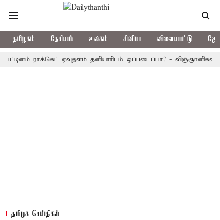
தமிழகம்
தேசியம்
உலகம்
சினிமா
விளையாட்டு
ஜோத
னம் ராக்கெட் ஏவுதளம் தனியாரிடம் ஒப்படைப்பா? - விஞ்ஞானிகள் விளக்கம
தமிழக செய்திகள்