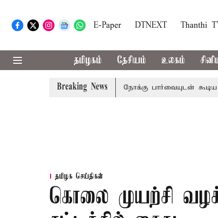
E-Paper
DTNEXT
Thanthi 
தமிழகம்
தேசியம்
உலகம்
சினி
Breaking News
் பிடிவாராண்ட்
தொலைநோக்கு பார்வையுடன் கூடிய வேளாண் 
தமிழக செய்திகள்
கொலை முயற்சி வழக்க