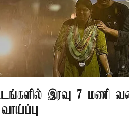
்டங்களில் இரவு 7 மணி வ
வாய்ப்பு