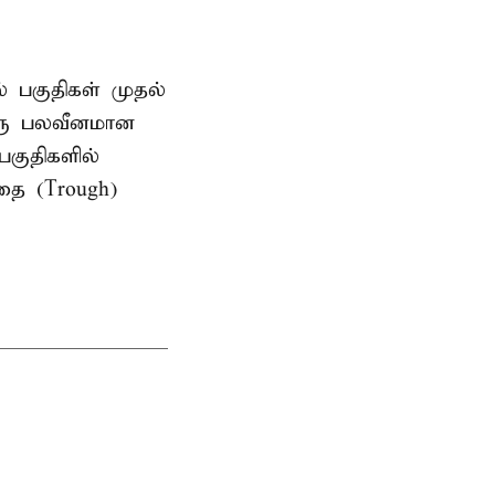
ல் பகுதிகள் முதல்
ஒரு பலவீனமான
பகுதிகளில்
தை (Trough)