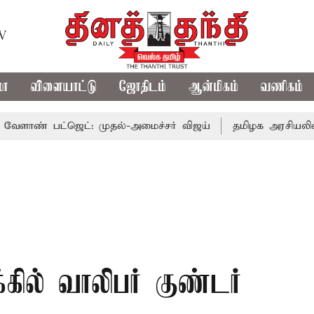
TV
மா
விளையாட்டு
ஜோதிடம்
ஆன்மிகம்
வணிகம்
பட்ஜெட்: முதல்-அமைச்சர் விஜய்
தமிழக அரசியலில் பரபரப்
ில் வாலிபர் குண்டர்