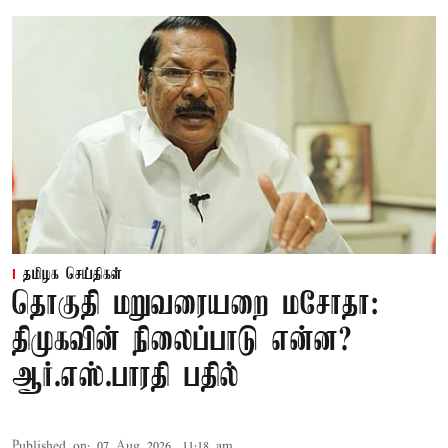
தமிழக செய்திகள்
தொகுதி மறுவரையறை மசோதா:
திமுகவின் நிலைப்பாடு என்ன?
ஆர்.எஸ்.பாரதி பதில்
Published on
:
07 Aug 2026, 11:18 am