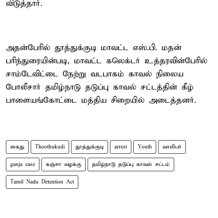
விடுத்தார்.
அதன்பேரில் தூத்துக்குடி மாவட்ட எஸ்.பி. மதன்
பரிந்துரையின்படி, மாவட்ட கலெக்டர் உத்தரவின்பேரில்
சாம்டேவிட்டை நேற்று வடபாகம் காவல் நிலைய
போலீசார் தமிழ்நாடு தடுப்பு காவல் சட்டத்தின் கீழ்
பாளையங்கோட்டை மத்திய சிறையில் அடைத்தனர்.
கைது
Thoothukudi
தூத்துக்குடி
arrest
Youth
வாலிபர்
ganja case
கஞ்சா வழக்கு
தமிழ்நாடு தடுப்பு காவல் சட்டம்
Tamil Nadu Detention Act