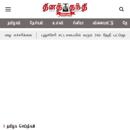
தமிழகம்
தேசியம்
உலகம்
சினிமா
விளையாட்டு
ஜோத
ிக்கை
புதுச்சேரி சட்டசபையில் வரும் 24ம் தேதி பட்ஜெட் தாக்கல் செய
தமிழக செய்திகள்