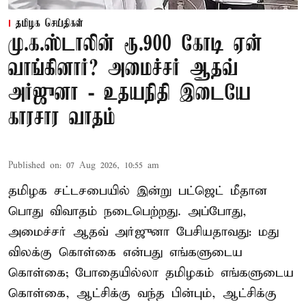
தமிழக செய்திகள்
மு.க.ஸ்டாலின் ரூ.900 கோடி ஏன்
வாங்கினார்? அமைச்சர் ஆதவ்
அர்ஜுனா - உதயநிதி இடையே
காரசார வாதம்
Published on
:
07 Aug 2026, 10:55 am
தமிழக சட்டசபையில் இன்று பட்ஜெட் மீதான
பொது விவாதம் நடைபெற்றது. அப்போது,
அமைச்சர் ஆதவ் அர்ஜுனா பேசியதாவது: மது
விலக்கு கொள்கை என்பது எங்களுடைய
கொள்கை; போதையில்லா தமிழகம் எங்களுடைய
கொள்கை, ஆட்சிக்கு வந்த பின்பும், ஆட்சிக்கு