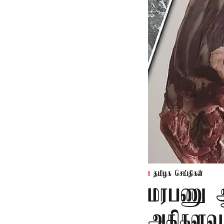
தமிழக செய்திகள்
மரபணு ஆய
அதிகளவு