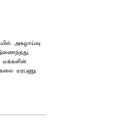
ையில் அகழாய்வு
 இணைந்தது.
 மக்களின்
பல்கலை மரபணு