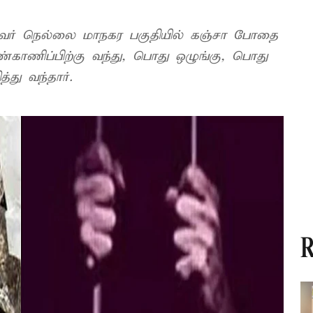
 ஒருவர் நெல்லை மாநகர பகுதியில் கஞ்சா போதை
காணிப்பிற்கு வந்து, பொது ஒழுங்கு, பொது
்து வந்தார்.
R