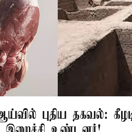
்வில் புதிய தகவல்: கீழட
 இறைச்சி உண்டனர்!