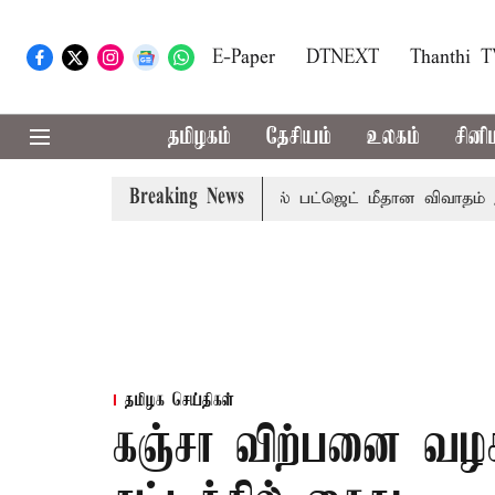
E-Paper
DTNEXT
Thanthi 
தமிழகம்
தேசியம்
உலகம்
சினி
Breaking News
தடுமாற்றமா?
சட்டசபையில் பட்ஜெட் மீதான விவாதம் இன்று தொட
தமிழக செய்திகள்
கஞ்சா விற்பனை வழக்