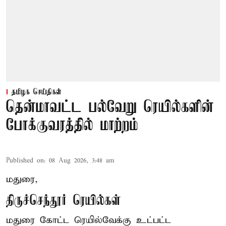
தமிழக செய்திகள்
தென்மாவட்ட பல்வேறு ரெயில்களின்
போக்குவரத்தில் மாற்றம்
Published on
:
08 Aug 2026, 3:48 am
மதுரை,
திருச்செந்தூர் ரெயில்கள்
மதுரை கோட்ட ரெயில்வேக்கு உட்பட்ட