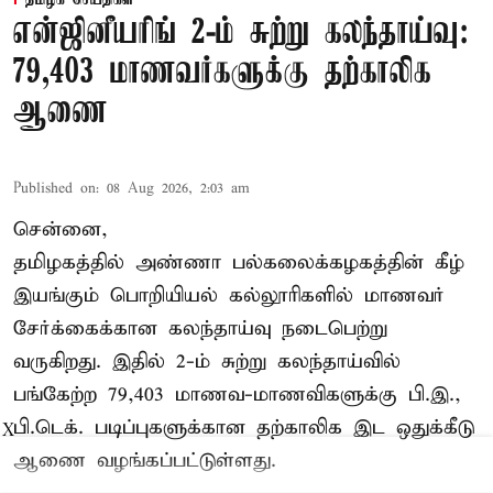
தமிழக செய்திகள்
என்ஜினீயரிங் 2-ம் சுற்று கலந்தாய்வு:
79,403 மாணவர்களுக்கு தற்காலிக
ஆணை
Published on
:
08 Aug 2026, 2:03 am
சென்னை,
தமிழகத்தில் அண்ணா பல்கலைக்கழகத்தின் கீழ்
இயங்கும் பொறியியல் கல்லூரிகளில் மாணவர்
சேர்க்கைக்கான கலந்தாய்வு நடைபெற்று
வருகிறது. இதில் 2-ம் சுற்று கலந்தாய்வில்
பங்கேற்ற 79,403 மாணவ-மாணவிகளுக்கு பி.இ.,
பி.டெக். படிப்புகளுக்கான தற்காலிக இட ஒதுக்கீடு
X
ஆணை வழங்கப்பட்டுள்ளது.