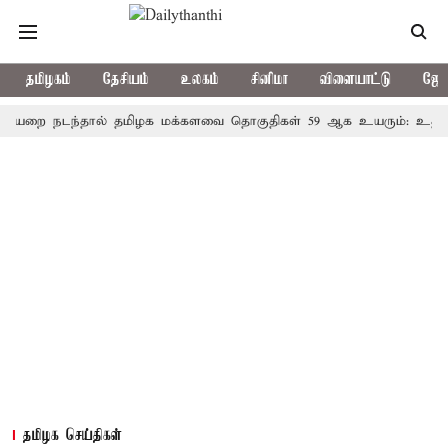
தமிழகம்
தேசியம்
உலகம்
சினிமா
விளையாட்டு
ஜோத
நடந்தால் தமிழக மக்களவை தொகுதிகள் 59 ஆக உயரும்: உத்தேச பட்
தமிழக செய்திகள்