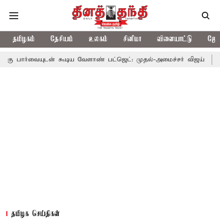
தமிழகம்
தேசியம்
உலகம்
சினிமா
விளையாட்டு
ஜோத
ன் கூடிய வேளாண் பட்ஜெட்: முதல்-அமைச்சர் விஜய்
தமிழக அரசிய
தமிழக செய்திகள்