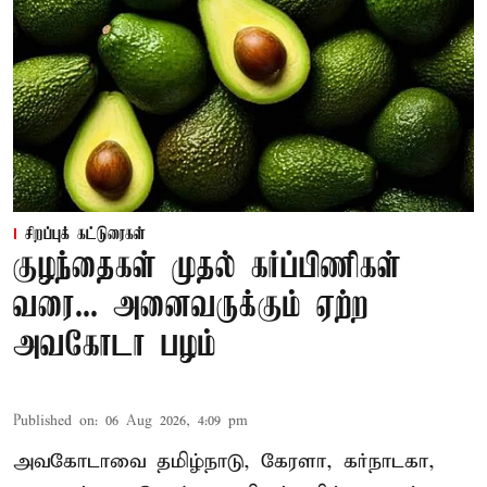
சிறப்புக் கட்டுரைகள்
குழந்தைகள் முதல் கர்ப்பிணிகள்
வரை... அனைவருக்கும் ஏற்ற
அவகோடா பழம்
Published on
:
06 Aug 2026, 4:09 pm
அவகோடாவை தமிழ்நாடு, கேரளா, கர்நாடகா,