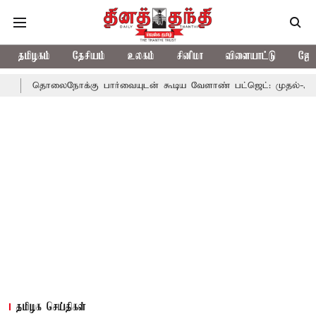
தமிழகம்
தேசியம்
உலகம்
சினிமா
விளையாட்டு
ஜோத
நோக்கு பார்வையுடன் கூடிய வேளாண் பட்ஜெட்: முதல்-அமைச்சர் விஜய
தமிழக செய்திகள்