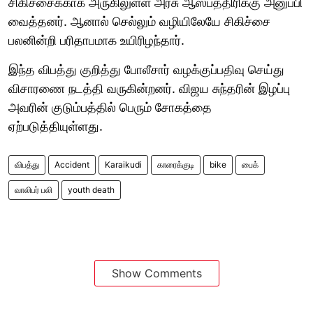
சிகிச்சைக்காக அருகிலுள்ள அரசு ஆஸ்பத்திரிக்கு அனுப்பி
வைத்தனர். ஆனால் செல்லும் வழியிலேயே சிகிச்சை
பலனின்றி பரிதாபமாக உயிரிழந்தார்.
இந்த விபத்து குறித்து போலீசார் வழக்குப்பதிவு செய்து
விசாரணை நடத்தி வருகின்றனர். விஜய சுந்தரின் இழப்பு
அவரின் குடும்பத்தில் பெரும் சோகத்தை
ஏற்படுத்தியுள்ளது.
விபத்து
Accident
Karaikudi
காரைக்குடி
bike
பைக்
வாலிபர் பலி
youth death
Show Comments