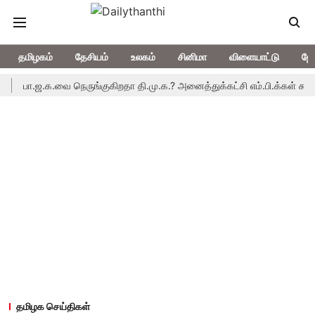
தமிழகம்
தேசியம்
உலகம்
சினிமா
விளையாட்டு
ஜோ
பா.ஜ.க.வை நெருங்குகிறதா தி.மு.க.? அனைத்துக்கட்சி எம்.பி.க்கள் கூட்ட
தமிழக செய்திகள்