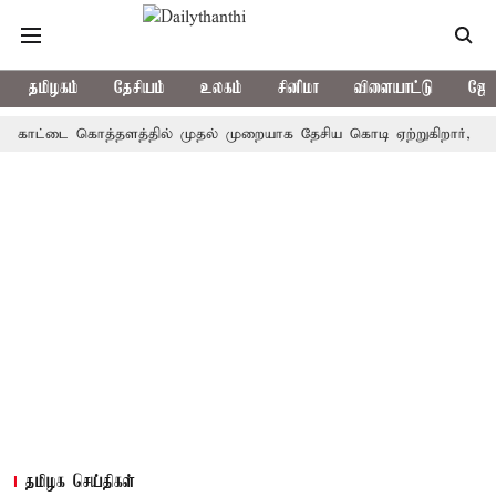
தமிழகம்
தேசியம்
உலகம்
சினிமா
விளையாட்டு
ஜோத
ட்டை கொத்தளத்தில் முதல் முறையாக தேசிய கொடி ஏற்றுகிறார், முதல்-அமை
தமிழக செய்திகள்