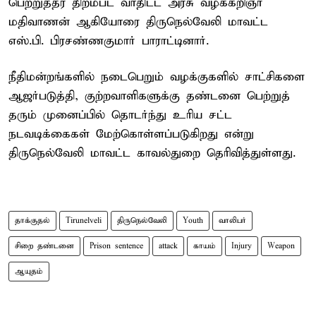
பெற்றுத்தர திறம்பட வாதிட்ட அரசு வழக்கறிஞர்
மதிவாணன் ஆகியோரை திருநெல்வேலி மாவட்ட
எஸ்.பி. பிரசண்ணகுமார் பாராட்டினார்.
நீதிமன்றங்களில் நடைபெறும் வழக்குகளில் சாட்சிகளை
ஆஜர்படுத்தி, குற்றவாளிகளுக்கு தண்டனை பெற்றுத்
தரும் முனைப்பில் தொடர்ந்து உரிய சட்ட
நடவடிக்கைகள் மேற்கொள்ளப்படுகிறது என்று
திருநெல்வேலி மாவட்ட காவல்துறை தெரிவித்துள்ளது.
தாக்குதல்
Tirunelveli
திருநெல்வேலி
Youth
வாலிபர்
சிறை தண்டனை
Prison sentence
attack
காயம்
Injury
Weapon
ஆயுதம்