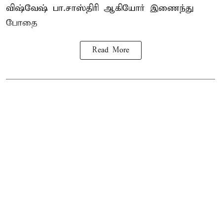
விஷ்வேஷ் பா.சாஸ்திரி ஆகியோர் இணைந்து
போதை
Read More