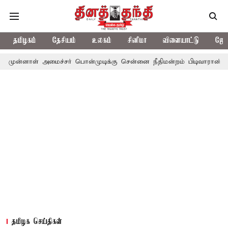
தமிழகம்
தேசியம்
உலகம்
சினிமா
விளையாட்டு
ஜோத
 அமைச்சர் பொன்முடிக்கு சென்னை நீதிமன்றம் பிடிவாராண்ட்
தொலைநோ
தமிழக செய்திகள்