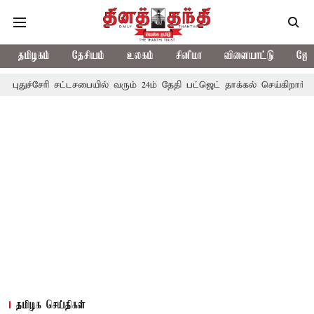
தமிழகம்
தேசியம்
உலகம்
சினிமா
விளையாட்டு
ஜோத
ேரி சட்டசபையில் வரும் 24ம் தேதி பட்ஜெட் தாக்கல் செய்கிறார் முதல்-அமைச
தமிழக செய்திகள்