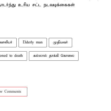
டர்ந்து உரிய சட்ட நடவடிக்கைகள்
வாலிபர்
Elderly man
முதியவர்
toned to death
கல்லால் தாக்கி கொலை
ow Comments