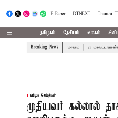
E-Paper
DTNEXT
Thanthi 
தமிழகம்
தேசியம்
உலகம்
சினி
Breaking News
: சட்டமன்றத்தில் நாளை தனித்தீர்மானம்
23 மாவட்டங்களில் இ
தமிழக செய்திகள்
முதியவர் கல்லால் த