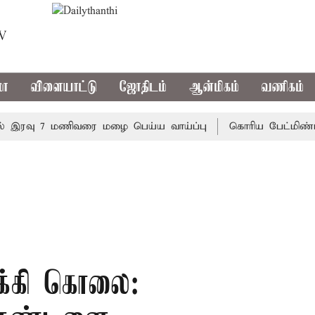
TV
மா
விளையாட்டு
ஜோதிடம்
ஆன்மிகம்
வணிகம்
ரவு 7 மணிவரை மழை பெய்ய வாய்ப்பு
கொரிய பேட்மிண்டன் இற
ாக்கி கொலை: