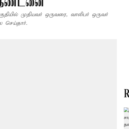
் தண்டனை
குதியில் முதியவர் ஒருவரை, வாலிபர் ஒருவர்
 செய்தார்.
R