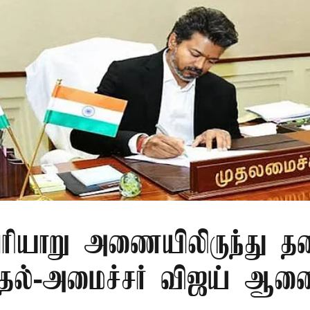
ரியாறு அணையிலிருந்து தண
முதல்-அமைச்சர் விஜய் ஆ