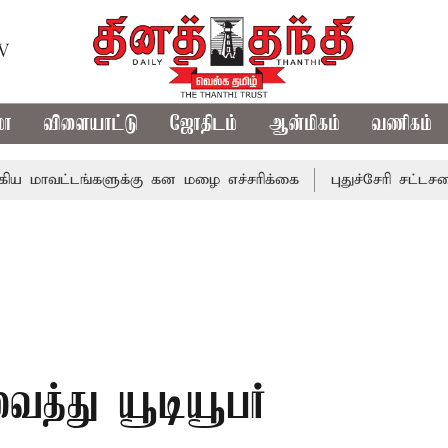
TV
மா
விளையாட்டு
ஜோதிடம்
ஆன்மிகம்
வணிகம்
டங்களுக்கு கன மழை எச்சரிக்கை
புதுச்சேரி சட்டசபையில் வர
வைத்து யூடியூபர்