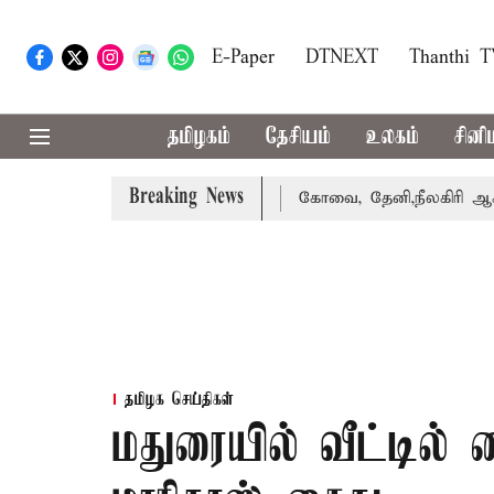
E-Paper
DTNEXT
Thanthi 
தமிழகம்
தேசியம்
உலகம்
சினி
Breaking News
வாபஸ் பெற்றார் சங்கீதா
கோவை, தேனி,நீலகிரி ஆகிய மாவட்
தமிழக செய்திகள்
மதுரையில் வீட்டில் 