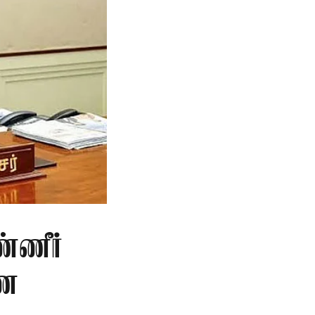
்ணீர்
ணை