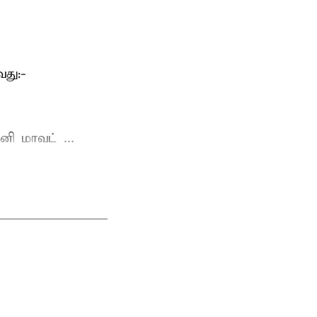
து:-
ி மாவட் ...