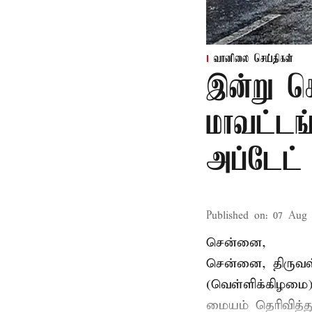
வானிலை செய்திகள்
இன்று க
மாவட்டங
அப்டேட்
Published on
:
07 Aug 
சென்னை,
சென்னை, திருவள்ள
(வெள்ளிக்கிழமை
மையம் தெரிவித்த