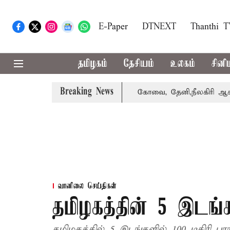
E-Paper
DTNEXT
Thanthi 
தமிழகம்
தேசியம்
உலகம்
சினி
Breaking News
ாபஸ் பெற்றார் சங்கீதா
கோவை, தேனி,நீலகிரி ஆகிய மாவட்ட
வானிலை செய்திகள்
தமிழகத்தின் 5 இடங்
தமிழகத்தில் 5 இடங்களில் 100 டிகிரி ப