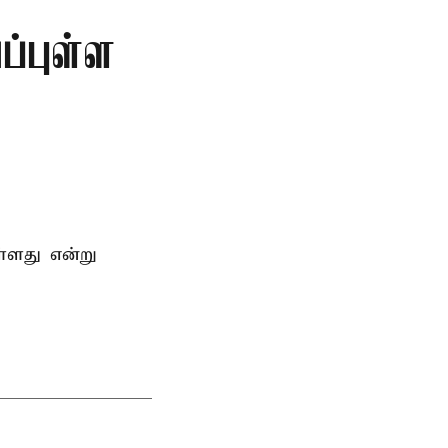
்புள்ள
்ளது என்று