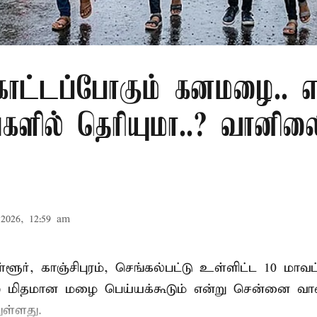
ொட்டப்போகும் கனமழை.. எந
்களில் தெரியுமா..? வானி
2026, 12:59 am
ூர், காஞ்சிபுரம், செங்கல்பட்டு உள்ளிட்ட 10 மாவட
) மிதமான மழை பெய்யக்கூடும் என்று சென்னை வ
ுள்ளது.