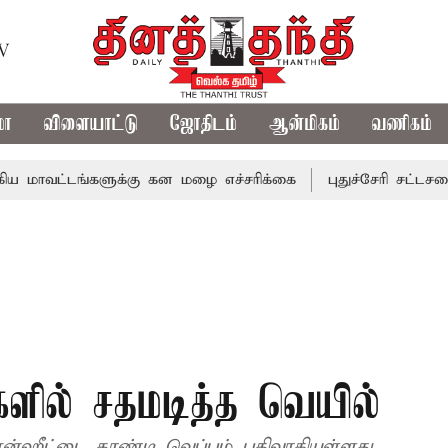
TV
மா
விளையாட்டு
ஜோதிடம்
ஆன்மிகம்
வணிகம்
ங்களுக்கு கன மழை எச்சரிக்கை
புதுச்சேரி சட்டசபையில் வரு
களில் சதமடித்த வெயில்
ாரன்ஹீட்டை தாண்டி வெப்பம் பதிவாகியுள்ளது.