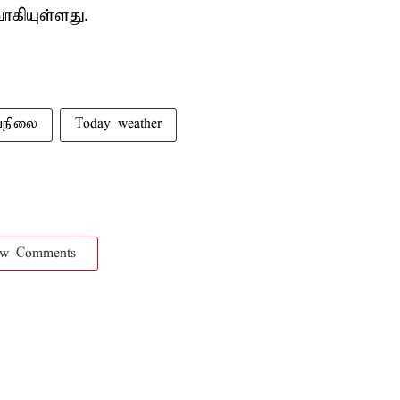
ாகியுள்ளது.
பநிலை
Today weather
ow Comments