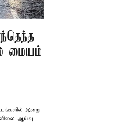
்தெந்த
லை மையம்
்டங்களில் இன்று
ானிலை ஆய்வு