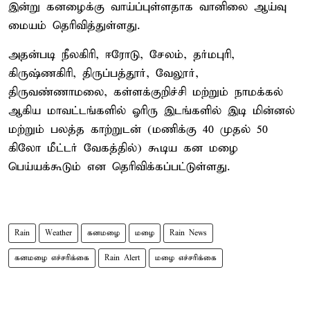
இன்று கனழைக்கு வாய்ப்புள்ளதாக வானிலை ஆய்வு
மையம் தெரிவித்துள்ளது.
அதன்படி நீலகிரி, ஈரோடு, சேலம், தர்மபுரி,
கிருஷ்ணகிரி, திருப்பத்தூர், வேலூர்,
திருவண்ணாமலை, கள்ளக்குறிச்சி மற்றும் நாமக்கல்
ஆகிய மாவட்டங்களில் ஓரிரு இடங்களில் இடி மின்னல்
மற்றும் பலத்த காற்றுடன் (மணிக்கு 40 முதல் 50
கிலோ மீட்டர் வேகத்தில்) கூடிய கன மழை
பெய்யக்கூடும் என தெரிவிக்கப்பட்டுள்ளது.
Rain
Weather
கனமழை
மழை
Rain News
கனமழை எச்சரிக்கை
Rain Alert
மழை எச்சரிக்கை