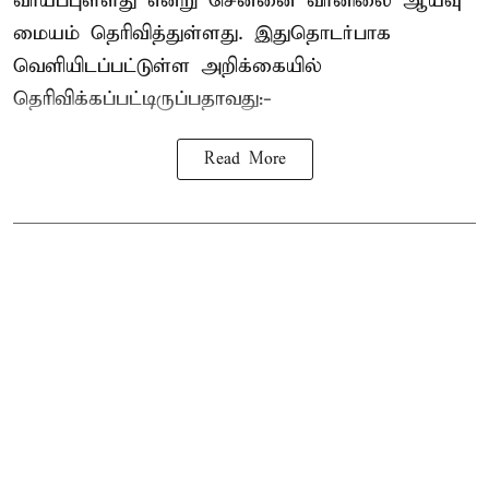
வாய்ப்புள்ளது என்று சென்னை வானிலை ஆய்வு
மையம் தெரிவித்துள்ளது. இதுதொடர்பாக
வெளியிடப்பட்டுள்ள அறிக்கையில்
தெரிவிக்கப்பட்டிருப்பதாவது:-
Read More