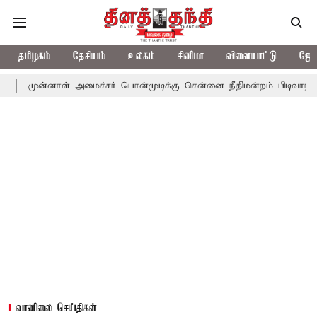
தமிழகம்
தேசியம்
உலகம்
சினிமா
விளையாட்டு
ஜோத
ள் அமைச்சர் பொன்முடிக்கு சென்னை நீதிமன்றம் பிடிவாராண்ட்
தொலை
வானிலை செய்திகள்