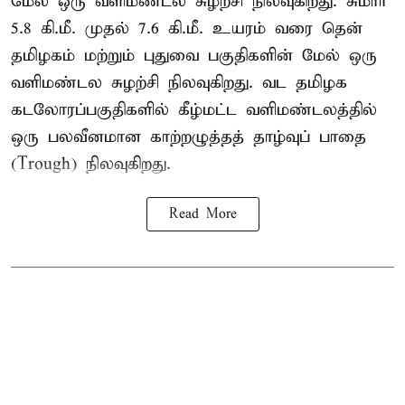
மேல் ஒரு வளிமண்டல சுழற்சி நிலவுகிறது. சுமார்
5.8 கி.மீ. முதல் 7.6 கி.மீ. உயரம் வரை தென்
தமிழகம் மற்றும் புதுவை பகுதிகளின் மேல் ஒரு
வளிமண்டல சுழற்சி நிலவுகிறது. வட தமிழக
கடலோரப்பகுதிகளில் கீழ்மட்ட வளிமண்டலத்தில்
ஒரு பலவீனமான காற்றழுத்தத் தாழ்வுப் பாதை
(Trough) நிலவுகிறது.
Read More