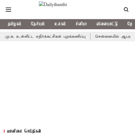
தமிழகம்
தேசியம்
உலகம்
சினிமா
விளையாட்டு
ஜோத
.க. உள்ளிட்ட எதிர்க்கட்சிகள் புறக்கணிப்பு
சென்னையில் ஆபரணத்தங்கத
வானிலை செய்திகள்