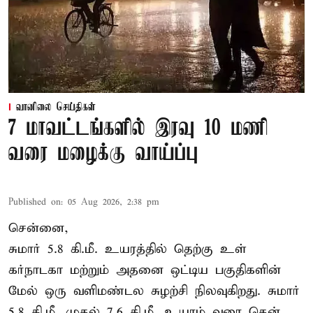
வானிலை செய்திகள்
7 மாவட்டங்களில் இரவு 10 மணி
வரை மழைக்கு வாய்ப்பு
Published on
:
05 Aug 2026, 2:38 pm
சென்னை,
சுமார் 5.8 கி.மீ. உயரத்தில் தெற்கு உள்
கர்நாடகா மற்றும் அதனை ஒட்டிய பகுதிகளின்
மேல் ஒரு வளிமண்டல சுழற்சி நிலவுகிறது. சுமார்
5.8 கி.மீ. முதல் 7.6 கி.மீ. உயரம் வரை தென்