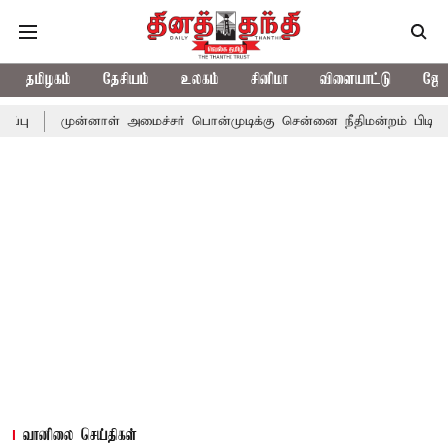
தமிழகம்
தேசியம்
உலகம்
சினிமா
விளையாட்டு
ஜோத
்னாள் அமைச்சர் பொன்முடிக்கு சென்னை நீதிமன்றம் பிடிவாராண்ட்
த
வானிலை செய்திகள்