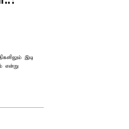
ா..?
திகளிலும் இடி
் என்று