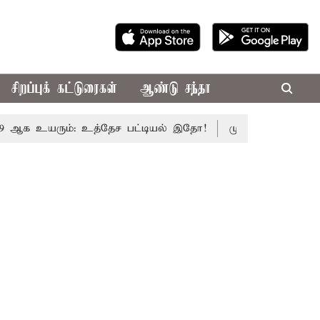
சிறப்புக் கட்டுரைகள்
ஆண்டு சந்தா
 உயரும்: உத்தேச பட்டியல் இதோ!
முதல்-அமைச்சர் விஜய் த