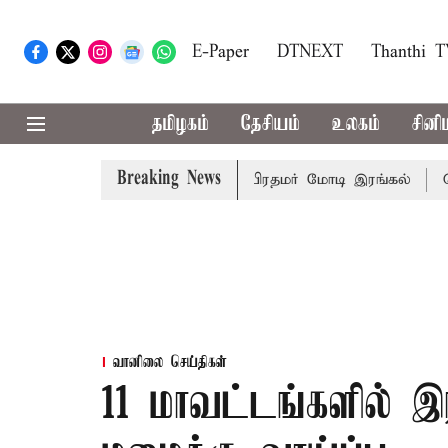
E-Paper
DTNEXT
Thanthi 
தமிழகம்
தேசியம்
உலகம்
சினி
Breaking News
ேருந்து விபத்து; 7 பேர் பலி - பிரதமர் மோடி இரங்கல்
தொகு
வானிலை செய்திகள்
11 மாவட்டங்களில் 