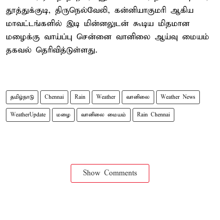
தூத்துக்குடி, திருநெல்வேலி, கன்னியாகுமரி ஆகிய
மாவட்டங்களில் இடி மின்னலுடன் கூடிய மிதமான
மழைக்கு வாய்ப்பு சென்னை வானிலை ஆய்வு மையம்
தகவல் தெரிவித்டுள்ளது.
தமிழ்நாடு
Chennai
Rain
Weather
வானிலை
Weather News
WeatherUpdate
மழை
வானிலை மையம்
Rain Chennai
Show Comments