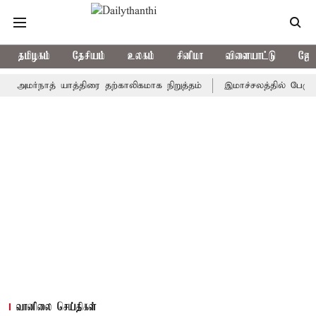
தமிழகம்
தேசியம்
உலகம்
சினிமா
விளையாட்டு
ஜோத
்நாத் யாத்திரை தற்காலிகமாக நிறுத்தம்
இமாச்சலத்தில் பேருந்து விப
வானிலை செய்திகள்