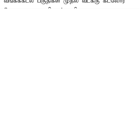
வங்கக்கடல் பகுதிகள் முதல் வடக்கு கடலோர
கேரளா வரை தமிழகம் வழியாக ஒரு
பலவீனமான காற்றழுத்த தாழ்வு பாதை (Trough)
நிலவுகிறது.
...
Read More