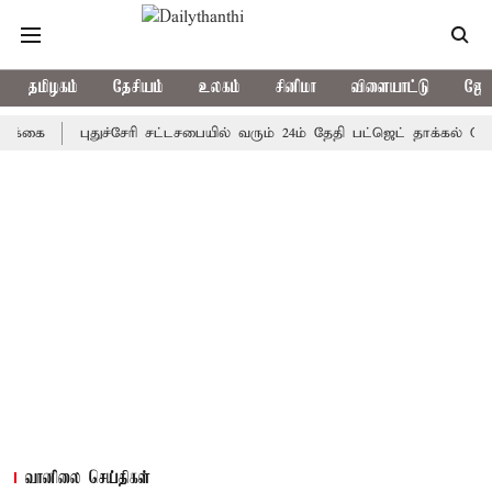
தமிழகம்
தேசியம்
உலகம்
சினிமா
விளையாட்டு
ஜோத
கை
புதுச்சேரி சட்டசபையில் வரும் 24ம் தேதி பட்ஜெட் தாக்கல் செய்கி
வானிலை செய்திகள்