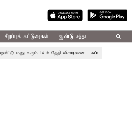
சிறப்புக் கட்டுரைகள்
ஆண்டு சந்தா
ு மனு வரும் 14-ம் தேதி விசாரணை - சுப்ரீம் கோர்ட்டு
அமர்ந