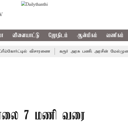
TV
மா
விளையாட்டு
ஜோதிடம்
ஆன்மிகம்
வணிகம்
்கோர்ட்டில் விசாரணை
கரூர் அரசு பணி: அரசின் மேல்முறையீட்ட
 காலை 7 மணி வரை