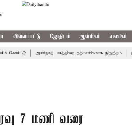
TV
மா
விளையாட்டு
ஜோதிடம்
ஆன்மிகம்
வணிகம்
ோர்ட்டு
அமர்நாத் யாத்திரை தற்காலிகமாக நிறுத்தம்
இமாச்
இரவு 7 மணி வரை