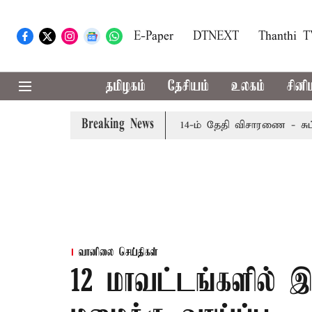
E-Paper
DTNEXT
Thanthi 
தமிழகம்
தேசியம்
உலகம்
சினி
Breaking News
ன் மேல்முறையீட்டு மனு வரும் 14-ம் தேதி விசாரணை - சுப்ரீம் க
வானிலை செய்திகள்
12 மாவட்டங்களில் 