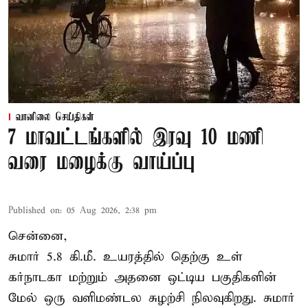
வானிலை செய்திகள்
7 மாவட்டங்களில் இரவு 10 மணி
வரை மழைக்கு வாய்ப்பு
Published on
:
05 Aug 2026, 2:38 pm
சென்னை,
சுமார் 5.8 கி.மீ. உயரத்தில் தெற்கு உள்
கர்நாடகா மற்றும் அதனை ஒட்டிய பகுதிகளின்
மேல் ஒரு வளிமண்டல சுழற்சி நிலவுகிறது. சுமார்