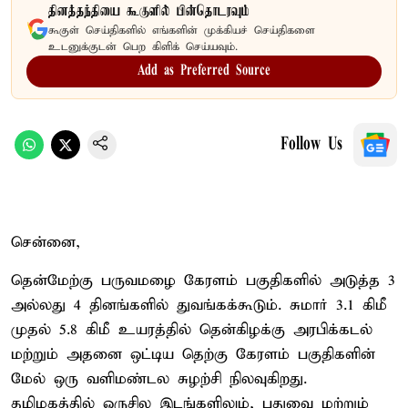
தினத்தந்தியை கூகுளில் பின்தொடரவும்
கூகுள் செய்திகளில் எங்களின் முக்கியச் செய்திகளை
உடனுக்குடன் பெற கிளிக் செய்யவும்.
Add as Preferred Source
Follow Us
சென்னை,
தென்மேற்கு பருவமழை கேரளம் பகுதிகளில் அடுத்த 3
அல்லது 4 தினங்களில் துவங்கக்கூடும். சுமார் 3.1 கிமீ
முதல் 5.8 கிமீ உயரத்தில் தென்கிழக்கு அரபிக்கடல்
மற்றும் அதனை ஒட்டிய தெற்கு கேரளம் பகுதிகளின்
மேல் ஒரு வளிமண்டல சுழற்சி நிலவுகிறது.
தமிழகத்தில் ஒருசில இடங்களிலும், புதுவை மற்றும்