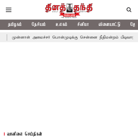
தமிழகம்
தேசியம்
உலகம்
சினிமா
விளையாட்டு
ஜோத
ள் அமைச்சர் பொன்முடிக்கு சென்னை நீதிமன்றம் பிடிவாராண்ட்
தொலை
வானிலை செய்திகள்