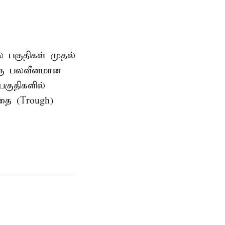
ல் பகுதிகள் முதல்
ஒரு பலவீனமான
பகுதிகளில்
தை (Trough)