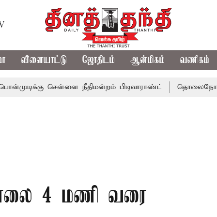
TV
மா
விளையாட்டு
ஜோதிடம்
ஆன்மிகம்
வணிகம்
கு சென்னை நீதிமன்றம் பிடிவாராண்ட்
தொலைநோக்கு பார்வைய
 மாலை 4 மணி வரை