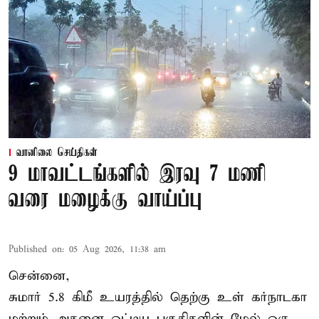
வானிலை செய்திகள்
9 மாவட்டங்களில் இரவு 7 மணி
வரை மழைக்கு வாய்ப்பு
Published on
:
05 Aug 2026, 11:38 am
சென்னை,
சுமார் 5.8 கிமீ உயரத்தில் தெற்கு உள் கர்நாடகா
மற்றும் அதனை ஒட்டிய பகுதிகளின் மேல் ஒரு