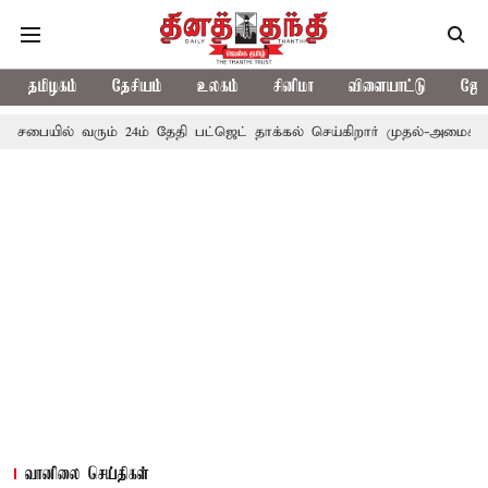
தமிழகம்
தேசியம்
உலகம்
சினிமா
விளையாட்டு
ஜோத
 வரும் 24ம் தேதி பட்ஜெட் தாக்கல் செய்கிறார் முதல்-அமைச்சர் ரங்கசாமி
வானிலை செய்திகள்