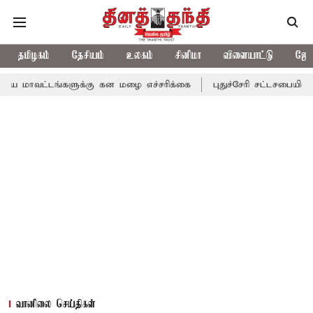
தமிழகம்
தேசியம்
உலகம்
சினிமா
விளையாட்டு
ஜோத
களுக்கு கன மழை எச்சரிக்கை
புதுச்சேரி சட்டசபையில் வரும் 24ம் த
வானிலை செய்திகள்