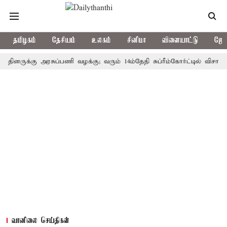
தமிழகம்
தேசியம்
உலகம்
சினிமா
விளையாட்டு
ஜோத
ருக்கு அரசுப்பணி வழக்கு; வரும் 14ம்தேதி சுப்ரீம்கோர்ட்டில் விசாரணை
வானிலை செய்திகள்