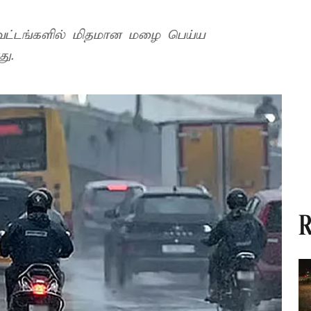
மாவட்டங்களில் மிதமான மழை பெய்ய
து.
R