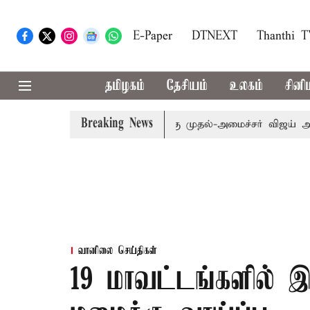
E-Paper
DTNEXT
Thanthi 
தமிழகம்
தேசியம்
உலகம்
சினி
Breaking News
எம்.பி.க்கள் கூட்டத்துக்கு முதல்-அமைச்சர் விஜய் அழைப்பு
வானிலை செய்திகள்
19 மாவட்டங்களில்