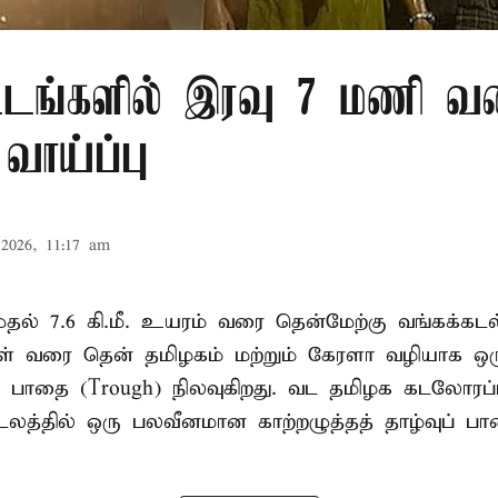
்டங்களில் இரவு 7 மணி வ
வாய்ப்பு
2026, 11:17 am
. முதல் 7.6 கி.மீ. உயரம் வரை தென்மேற்கு வங்கக்கட
திகள் வரை தென் தமிழகம் மற்றும் கேரளா வழியாக 
வு பாதை (Trough) நிலவுகிறது. வட தமிழக கடலோரப்
டலத்தில் ஒரு பலவீனமான காற்றழுத்தத் தாழ்வுப் பா