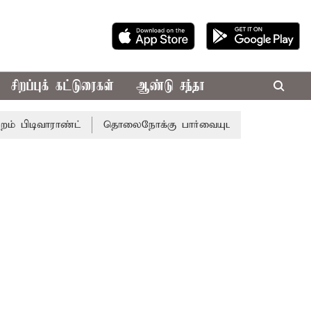
சிறப்புக் கட்டுரைகள்
ஆண்டு சந்தா
ராண்ட்
தொலைநோக்கு பார்வையுடன் கூடிய வேளாண் பட்ஜெட்