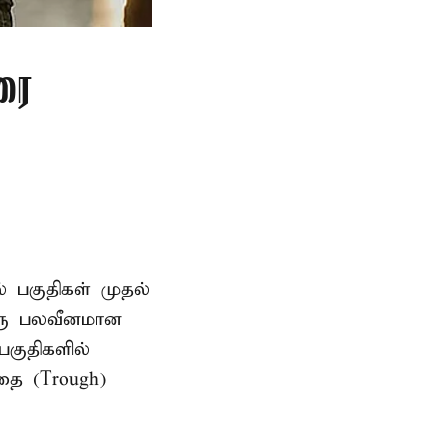
ரை
ல் பகுதிகள் முதல்
ஒரு பலவீனமான
பகுதிகளில்
தை (Trough)