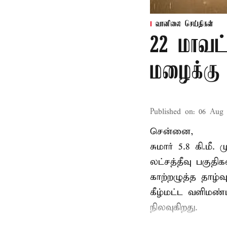
வானிலை செய்திகள்
22 மாவட
மழைக்கு 
Published on
:
06 Aug 
சென்னை,
சுமார் 5.8 கி.மீ
லட்சத்தீவு பகு
காற்றழுத்த தாழ்
கீழ்மட்ட வளிமண்
நிலவுகிறது.