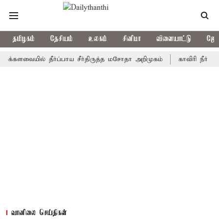
தமிழகம்
தேசியம்
உலகம்
சினிமா
விளையாட்டு
ஜோத
ளவையில் தீர்ப்பாய சீர்திருத்த மசோதா அறிமுகம்
காவிரி நீர் ஒழுங்கா
வானிலை செய்திகள்