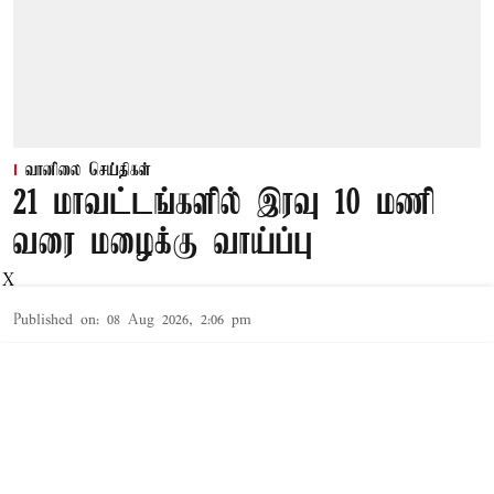
வானிலை செய்திகள்
21 மாவட்டங்களில் இரவு 10 மணி
வரை மழைக்கு வாய்ப்பு
X
Published on
:
08 Aug 2026, 2:06 pm
சென்னை,
சுமார் 5.8 கி.மீ. முதல் 7.6 கி.மீ. உயரம் வரை
வட கடலோர தமிழக பகுதிகளின் மேல் ஒரு
வளிமண்டல சுழற்சி நிலவுகிறது. இதன்
காரணமாக இன்று மேற்கு தொடர்ச்சி மலை