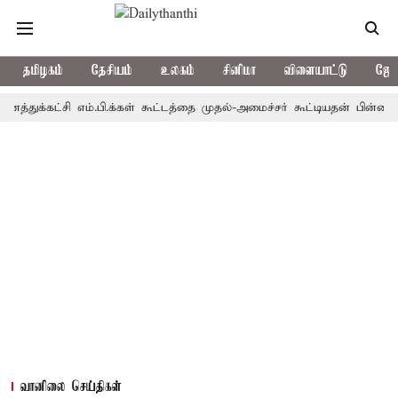
தமிழகம்
தேசியம்
உலகம்
சினிமா
விளையாட்டு
ஜோத
்கட்சி எம்.பி.க்கள் கூட்டத்தை முதல்-அமைச்சர் கூட்டியதன் பின்னணி என்
வானிலை செய்திகள்