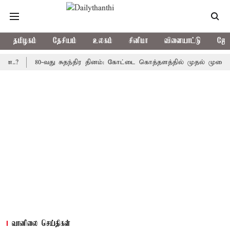
தமிழகம்
தேசியம்
உலகம்
சினிமா
விளையாட்டு
ஜோத
80-வது சுதந்திர தினம்: கோட்டை கொத்தளத்தில் முதல் முறையாக தேசி
வானிலை செய்திகள்