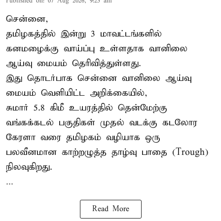
Published on
:
07 Aug 2026, 9:25 am
சென்னை,
தமிழகத்தில் இன்று 3 மாவட்டங்களில்
கனமழைக்கு
வாய்ப்பு உள்ளதாக வானிலை
ஆய்வு மையம் தெரிவித்துள்ளது.
இது தொடர்பாக சென்னை வானிலை ஆய்வு
மையம் வெளியிட்ட அறிக்கையில்,
சுமார் 5.8 கிமீ உயரத்தில் தென்மேற்கு
வங்கக்கடல் பகுதிகள் முதல் வடக்கு கடலோர
கேரளா வரை தமிழகம் வழியாக ஒரு
பலவீனமான காற்றழுத்த தாழ்வு பாதை (Trough)
நிலவுகிறது.
...
Read More