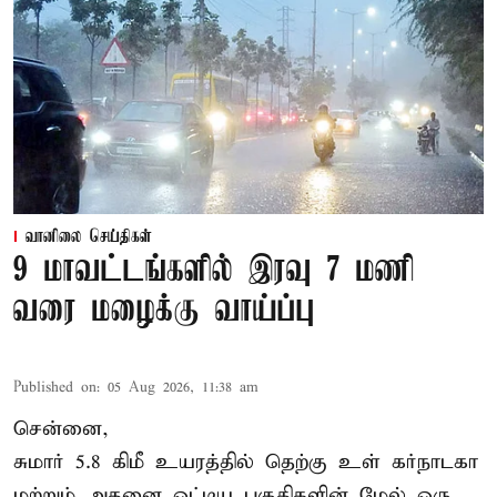
வானிலை செய்திகள்
9 மாவட்டங்களில் இரவு 7 மணி
வரை மழைக்கு வாய்ப்பு
Published on
:
05 Aug 2026, 11:38 am
சென்னை,
சுமார் 5.8 கிமீ உயரத்தில் தெற்கு உள் கர்நாடகா
மற்றும் அதனை ஒட்டிய பகுதிகளின் மேல் ஒரு