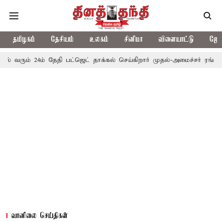
தமிழகம்
தேசியம்
உலகம்
சினிமா
விளையாட்டு
ஜோத
4ம் தேதி பட்ஜெட் தாக்கல் செய்கிறார் முதல்-அமைச்சர் ரங்கசாமி
எதிர
வானிலை செய்திகள்