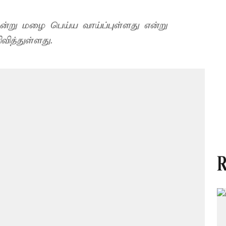
று மழை பெய்ய வாய்ப்புள்ளது என்று
த்துள்ளது.
R