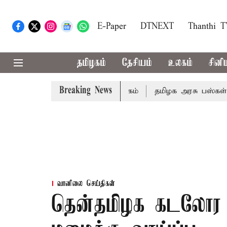
E-Paper
DTNEXT
Thanthi 
தமிழகம்
தேசியம்
உலகம்
சினி
Breaking News
டைப்பா? - விஞ்ஞானிகள் விளக்கம்
தமிழக அரசு பஸ்கள் இன்று
வானிலை செய்திகள்
தென்தமிழக கடலோர 