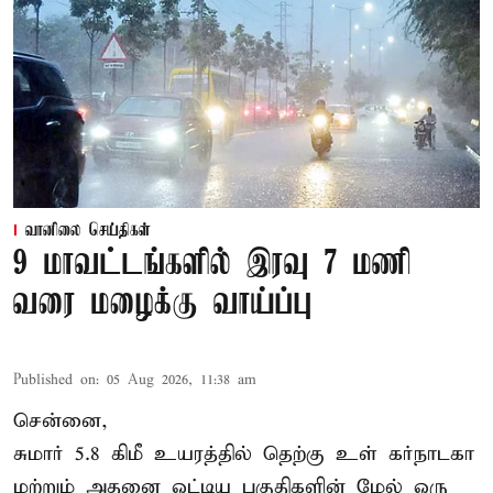
வானிலை செய்திகள்
9 மாவட்டங்களில் இரவு 7 மணி
வரை மழைக்கு வாய்ப்பு
Published on
:
05 Aug 2026, 11:38 am
சென்னை,
சுமார் 5.8 கிமீ உயரத்தில் தெற்கு உள் கர்நாடகா
மற்றும் அதனை ஒட்டிய பகுதிகளின் மேல் ஒரு