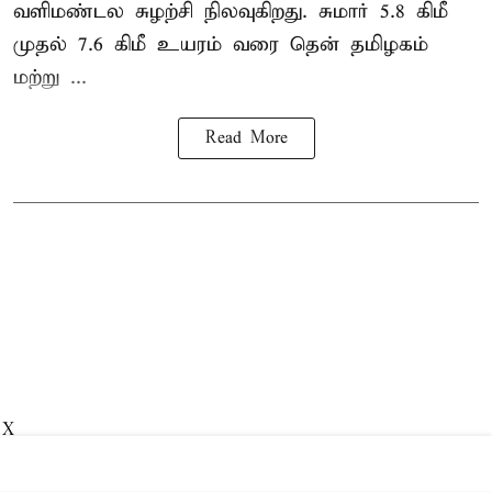
வளிமண்டல சுழற்சி நிலவுகிறது. சுமார் 5.8 கிமீ
முதல் 7.6 கிமீ உயரம் வரை தென் தமிழகம்
மற்று ...
Read More
X