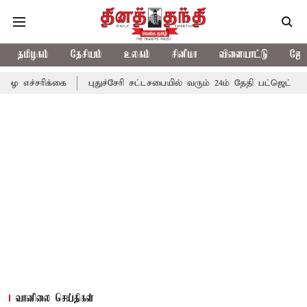
தமிழகம்
தேசியம்
உலகம்
சினிமா
விளையாட்டு
ஜோத
்கை
புதுச்சேரி சட்டசபையில் வரும் 24ம் தேதி பட்ஜெட் தாக்கல் செய்கி
வானிலை செய்திகள்