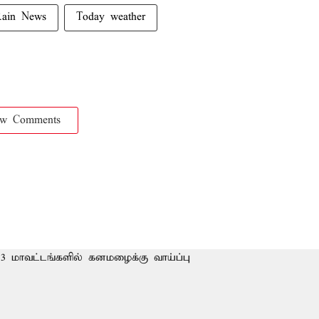
Rain News
Today weather
ow Comments