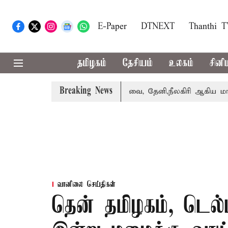
E-Paper
DTNEXT
Thanthi 
தமிழகம்
தேசியம்
உலகம்
சினி
Breaking News
ாபஸ் பெற்றார் சங்கீதா
கோவை, தேனி,நீலகிரி ஆகிய மாவட்டங
வானிலை செய்திகள்
தென் தமிழகம், டெல்