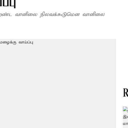
ப்பு
 வறண்ட வானிலை நிலவக்கூடுமென வானிலை
R