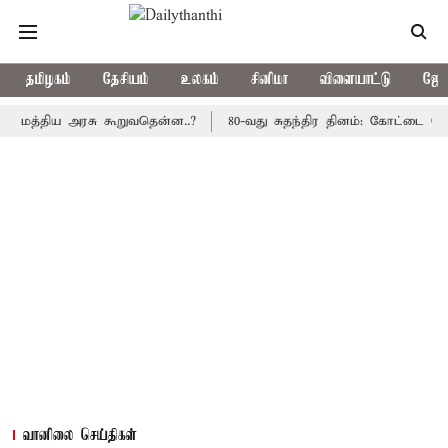
தமிழகம்
தேசியம்
உலகம்
சினிமா
விளையாட்டு
ஜோத
திய அரசு கூறுவதென்ன..?
80-வது சுதந்திர தினம்: கோட்டை கொத்தளத்
வானிலை செய்திகள்