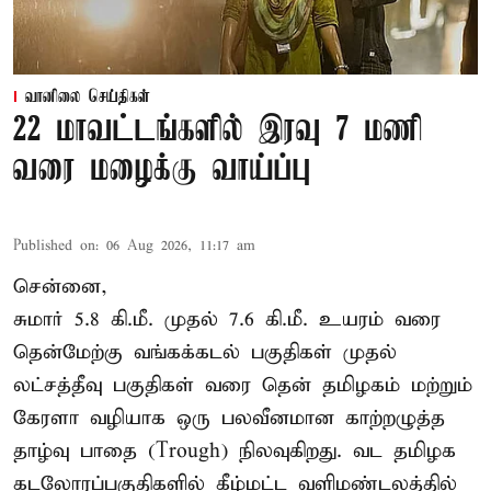
வானிலை செய்திகள்
22 மாவட்டங்களில் இரவு 7 மணி
வரை மழைக்கு வாய்ப்பு
Published on
:
06 Aug 2026, 11:17 am
சென்னை,
சுமார் 5.8 கி.மீ. முதல் 7.6 கி.மீ. உயரம் வரை
தென்மேற்கு வங்கக்கடல் பகுதிகள் முதல்
லட்சத்தீவு பகுதிகள் வரை தென் தமிழகம் மற்றும்
கேரளா வழியாக ஒரு பலவீனமான காற்றழுத்த
தாழ்வு பாதை (Trough) நிலவுகிறது. வட தமிழக
கடலோரப்பகுதிகளில் கீழ்மட்ட வளிமண்டலத்தில்