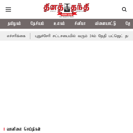
தமிழகம்
தேசியம்
உலகம்
சினிமா
விளையாட்டு
ஜோத
்கை
புதுச்சேரி சட்டசபையில் வரும் 24ம் தேதி பட்ஜெட் தாக்கல் செய்கி
வானிலை செய்திகள்