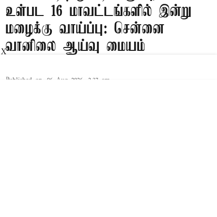
உள்பட 16 மாவட்டங்களில் இன்று
மழைக்கு வாய்ப்பு: சென்னை
வானிலை ஆய்வு மையம்
X
Published on
:
06 Aug 2026, 2:37 am
சென்னை
தமிழகத்தின் சென்னை, திருச்சி, காஞ்சிபுரம்
உள்பட 16 மாவட்டங்களில் இன்று மழை
பெய்யக்கூடும் என சென்னை வானிலை ஆய்வு
மையம் தெரிவித்து உள்ளது.
தெற்கு வங்கக்கடலின் அநேக பகுதிகளில்
சூறாவளிக்காற்று மணிக்கு 45 முதல் 55 கிலோ
மீட்டர் வேகத்திலும் இடையிடையே 65 கிலோ
மீட்டர் வேகத்திலும், அந்தமான் கடல் பகுதிகளில்