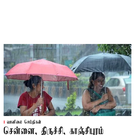
வானிலை செய்திகள்
சென்னை, திருச்சி, காஞ்சிபுரம்