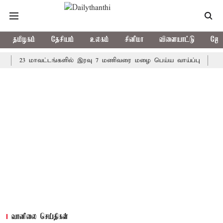
தமிழகம்
தேசியம்
உலகம்
சினிமா
விளையாட்டு
ஜோத
3 மாவட்டங்களில் இரவு 7 மணிவரை மழை பெய்ய வாய்ப்பு
கொரிய பே
வானிலை செய்திகள்