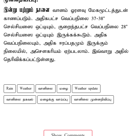
இன்று மற்றும் நாளை
வானம் ஓரளவு மேகமூட்டத்துடன்
காணப்படும். அதிகபட்ச வெப்பநிலை 37-38°
செல்சியஸை ஒட்டியும், குறைந்தபட்ச வெப்பநிலை 28°
செல்சியஸை ஒட்டியும் இருக்கக்கூடும். அதிக
வெப்பநிலையும், அதிக ஈரப்பதமும் இருக்கும்
நிலையில், அசௌகரியம் ஏற்படலாம். இவ்வாறு அதில்
தெரிவிக்கப்பட்டுள்ளது.
Rain
Weather
வானிலை
மழை
Weather update
வானிலை தகவல்
மழைக்கு வாய்ப்பு
வானிலை முன்னறிவிப்பு
Show Comments