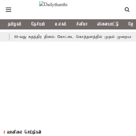
தமிழகம்
தேசியம்
உலகம்
சினிமா
விளையாட்டு
ஜோத
80-வது சுதந்திர தினம்: கோட்டை கொத்தளத்தில் முதல் முறையாக தேசிய க
வானிலை செய்திகள்