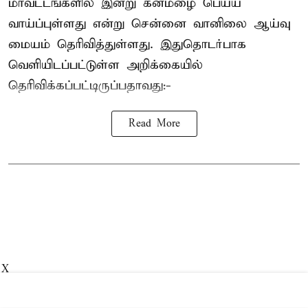
மாவட்டங்களில் இன்று கனமழை பெய்ய
வாய்ப்புள்ளது என்று சென்னை வானிலை ஆய்வு
மையம் தெரிவித்துள்ளது. இதுதொடர்பாக
வெளியிடப்பட்டுள்ள அறிக்கையில்
தெரிவிக்கப்பட்டிருப்பதாவது:-
Read More
X