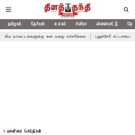
தமிழகம்
தேசியம்
உலகம்
சினிமா
விளையாட்டு
ஜோத
ங்களுக்கு கன மழை எச்சரிக்கை
புதுச்சேரி சட்டசபையில் வரும் 24ம்
வானிலை செய்திகள்